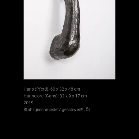
Hans (Pferd): 60 x 32 x 48 cm
Hannelore (Gans): 32 x 9 x 17 cm
2019
Stahl geschmiedet/ geschweißt, Öl